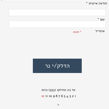
הודעה אישית *
שם *
אימייל
* חובה
(353)
12
11
10
9
8
7
6
5
4
3
2
1
<