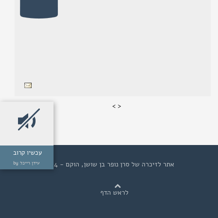
>
<
עכשיו קרוב
אתר לזיכרה של סרן נופר בן שושן, הוקם - 2014
by עידן רייכל