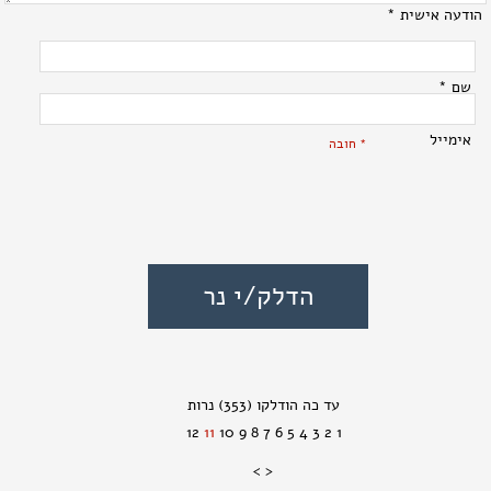
הודעה אישית *
שם *
אימייל
* חובה
(353)
12
11
10
9
8
7
6
5
4
3
2
1
>
<