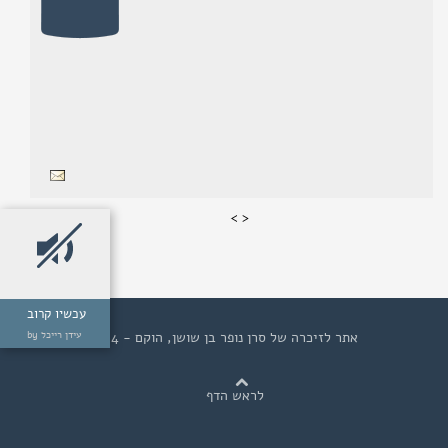
>
<
עכשיו קרוב
אתר לזיכרה של סרן נופר בן שושן, הוקם - 2014
by עידן רייכל