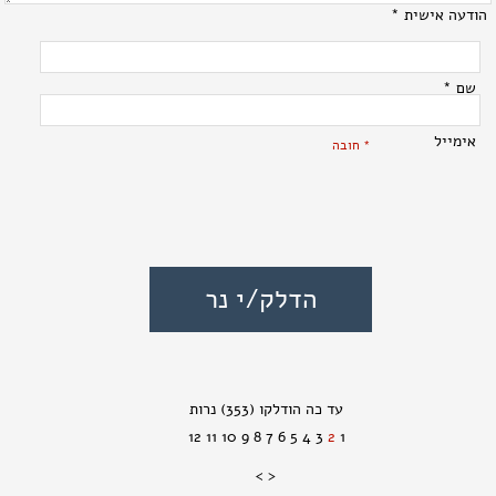
הודעה אישית *
שם *
אימייל
* חובה
(353)
12
11
10
9
8
7
6
5
4
3
2
1
>
<